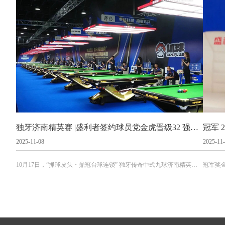
季军，
独牙济南精英赛 |盛利者签约球员党金虎晋级32 强，战况升级，盛利者沙发 & 灯具全程为热爱 “撑腰”！
2025-11-08
2025-11
10月17日，“抓球皮头・鼎冠台球连锁” 独牙传奇中式九球济南精英
冠军奖金
赛，正一步步推向高潮。历经 512 进 256、256 进 64 的多轮厮杀后，赛
手 —
事正式进入第三阶段 64 进 32 强的关键对决。双败淘汰制下，唯有连赢
幕！开
两场才能锁定 32 强席位，每一局比拼都充满张力，而盛利者战队，更
杆挥动
是在这场硬仗中留下了不少热血瞬间。