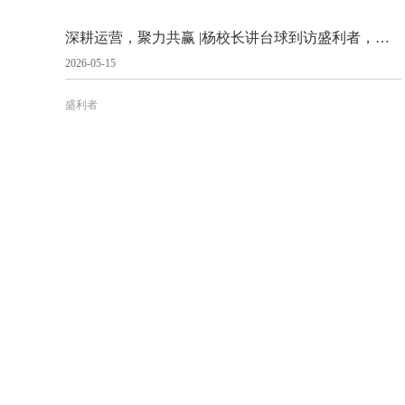
深耕运营，聚力共赢 |杨校长讲台球到访盛利者，赋能球房高质量经营
2026-05-15
盛利者