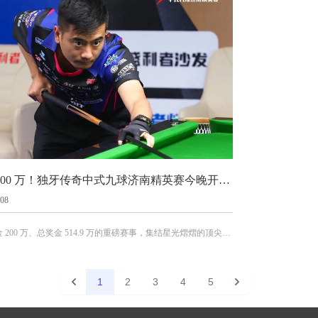
刘禹乐殿军！
冠军 200 万！独牙传奇中式九球济南精英赛今晚开幕，第二阶段激情开打, 盛利者沙发 & 台球灯具强力护航
-08
 200 万、总奖金 514.9 万的重磅赛事，集结星光熠熠的顶尖选
— 这场属于中式九球的狂欢盛宴，今晚就要在济南正式拉开帷
幕式与揭幕战同步开启，汇聚了众多顶尖选手，绚烂灯光下，球
间，胜负悬念即将点燃全场每一个角落。
1
2
3
4
5
上一页
下一页