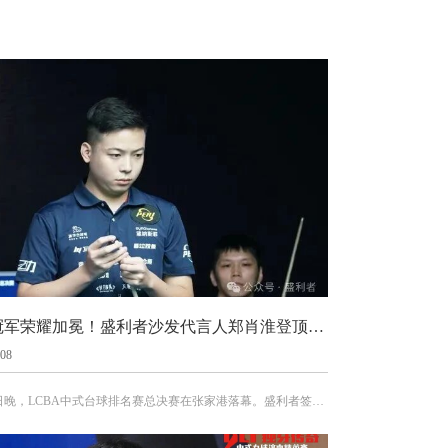
百万冠军荣耀加冕！盛利者沙发代言人郑肖淮登顶LCBA中式台球排名赛总决赛
-08
9日晚，LCBA中式台球排名赛总决赛在张家港落幕。盛利者签约
淮在决赛中以23:6 战胜张堃鹏，夺得2024-2025赛季总决赛
并将100万元冠军奖金收入囊中，张堃鹏获得亚军，孔德京斩获