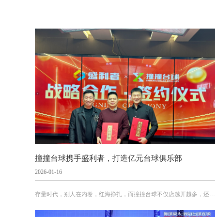
撞撞台球携手盛利者，打造亿元台球俱乐部
2026-01-16
存量时代，别人在内卷，红海挣扎，而撞撞台球不仅店越开越多，还把
单店面积开到10000㎡！据撞撞台球透露，新球馆从盘店到装修总费用
花费近1个亿！是什么给了撞撞台球底气？